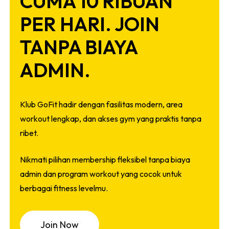
CUMA 10 RIBUAN
PER HARI. JOIN
TANPA BIAYA
ADMIN.
Klub GoFit hadir dengan fasilitas modern, area
workout lengkap, dan akses gym yang praktis tanpa
ribet.
Nikmati pilihan membership fleksibel tanpa biaya
admin dan program workout yang cocok untuk
berbagai fitness levelmu.
J
o
i
n
N
o
w