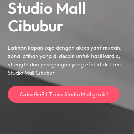
Studio Mall
Cibubur
Latihan kapan saja dengan akses yanf mudah,
zona latihan yang di desain untuk hasil kardio,
strength dan peregangan yang efektif di Trans
Studio Mall Cibubur
C
o
b
a
G
o
F
i
t
T
r
a
n
s
S
t
u
d
i
o
M
a
l
l
g
r
a
t
i
s
!