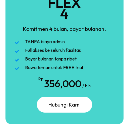
FLEX
4
Komitmen 4 bulan, bayar bulanan.
TANPA biaya admin
Full akses ke seluruh fasilitas
Bayar bulanan tanpa ribet
Bawa teman untuk FREE trial
Rp
356,000
/ bln
H
u
b
u
n
g
i
K
a
m
i