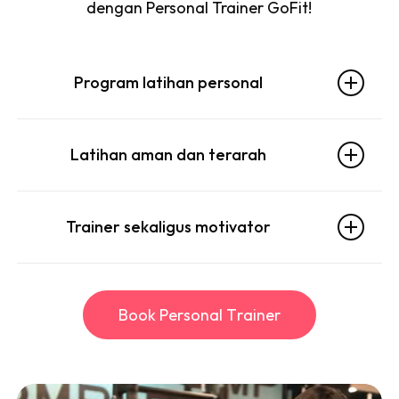
dengan Personal Trainer GoFit!
Program latihan personal
Apa pun goalnya, team Personal Trainer kami siap
Latihan aman dan terarah
membantu kamu meraih target yang kamu inginkan
dengan program yang diseuaikan untukmu.
adikan proses latihanmu jadi lebih aman, nyaman dan
Trainer sekaligus motivator
terarah dengan bantuan persoanal Trainer. Team kami
akan membantu kamu latihan dengan form dan
Team Personal Trainer GoFit bukan cuma
gerakan yang tepat.
membantumu latihan, tapi juga terus termotivasi
B
o
o
k
P
e
r
s
o
n
a
l
T
r
a
i
n
e
r
untuk hit gym setiap hari!