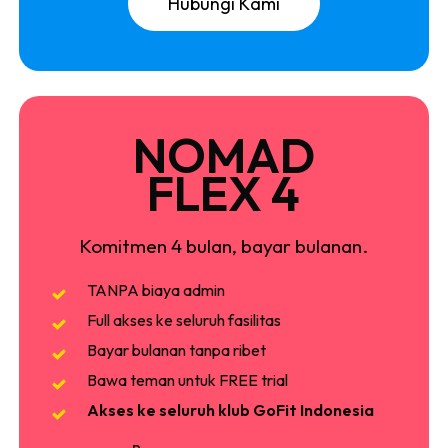
H
u
b
u
n
g
i
K
a
m
i
NOMAD
FLEX 4
Komitmen 4 bulan, bayar bulanan.
TANPA biaya admin
Full akses ke seluruh fasilitas
Bayar bulanan tanpa ribet
Bawa teman untuk FREE trial
Akses ke seluruh klub GoFit Indonesia