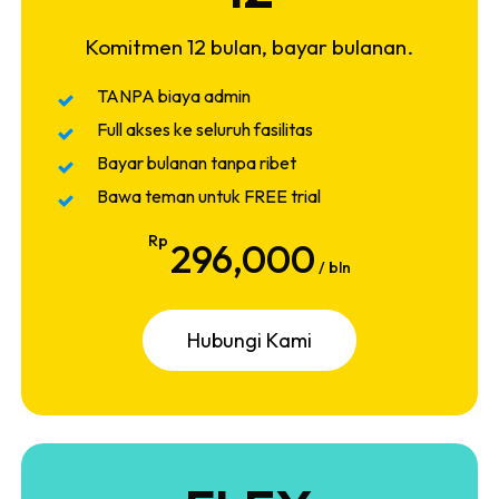
Komitmen 12 bulan, bayar bulanan.
TANPA biaya admin
Full akses ke seluruh fasilitas
Bayar bulanan tanpa ribet
Bawa teman untuk FREE trial
Rp
296,000
/ bln
H
u
b
u
n
g
i
K
a
m
i