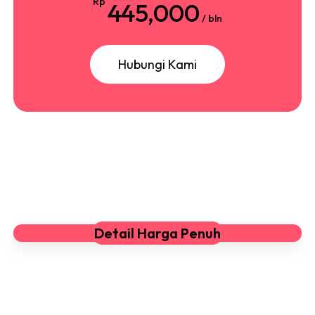
Rp
445,000
/ bln
H
u
b
u
n
g
i
K
a
m
i
Detail Harga Penuh