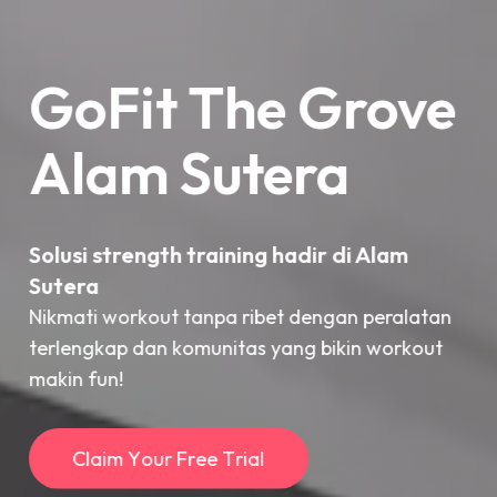
GoFit The Grove
Alam Sutera
Solusi strength training
hadir
di Alam
Sutera
Nikmati workout tanpa ribet dengan peralatan
terlengkap dan komunitas yang bikin workout
makin fun!
C
l
a
i
m
Y
o
u
r
F
r
e
e
T
r
i
a
l