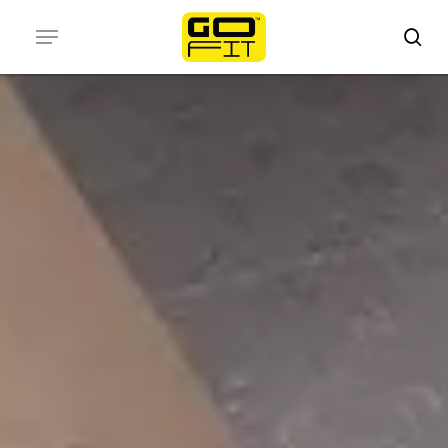
Skip
Menu
to
sea
main
content